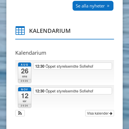
Se alla nyheter

KALENDARIUM
Kalendarium
AUG
12:30
Öppet styrelsemöte Sofiehof
26
ons
2026
NOV
12:30
Öppet styrelsemöte Sofiehof
12
tor
2026
Visa kalender