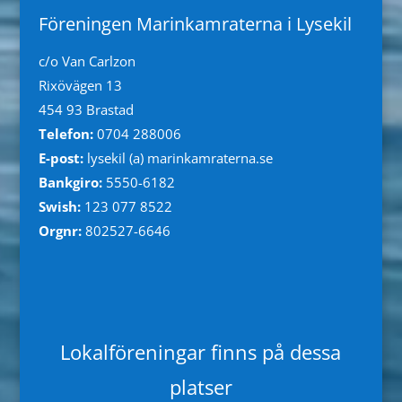
Föreningen Marinkamraterna i Lysekil
c/o Van Carlzon
Rixövägen 13
454 93 Brastad
Telefon:
0704 288006
E-post:
lysekil (a) marinkamraterna.se
Bankgiro:
5550-61
82
Swish:
123 077 8522
Orgnr:
802527-6646
Lokalföreningar finns på dessa
platser