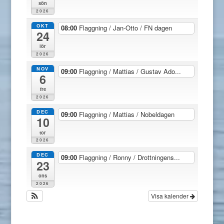
sön
2026
OKT
08:00
Flaggning / Jan-Otto / FN dagen
24
lör
2026
NOV
09:00
Flaggning / Mattias / Gustav Ado...
6
fre
2026
DEC
09:00
Flaggning / Mattias / Nobeldagen
10
tor
2026
DEC
09:00
Flaggning / Ronny / Drottningens...
23
ons
2026
Visa kalender