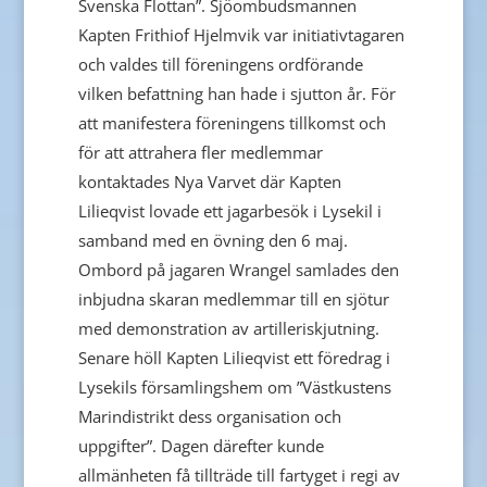
Svenska Flottan”. Sjöombudsmannen
Kapten Frithiof Hjelmvik var initiativtagaren
och valdes till föreningens ordförande
vilken befattning han hade i sjutton år. För
att manifestera föreningens tillkomst och
för att attrahera fler medlemmar
kontaktades Nya Varvet där Kapten
Lilieqvist lovade ett jagarbesök i Lysekil i
samband med en övning den 6 maj.
Ombord på jagaren Wrangel samlades den
inbjudna skaran medlemmar till en sjötur
med demonstration av artilleriskjutning.
Senare höll Kapten Lilieqvist ett föredrag i
Lysekils församlingshem om ”Västkustens
Marindistrikt dess organisation och
uppgifter”. Dagen därefter kunde
allmänheten få tillträde till fartyget i regi av