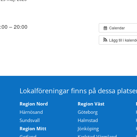
5:00 – 20:00
Calendar
Lägg till i kalen
Lokalföreningar finns på dessa platse
Region Nord
Region Väst
Härnösand
Göteborg
Sundsvall
Halmstad
Region Mitt
Jönköping
Gotland
Karlstad-Värmland