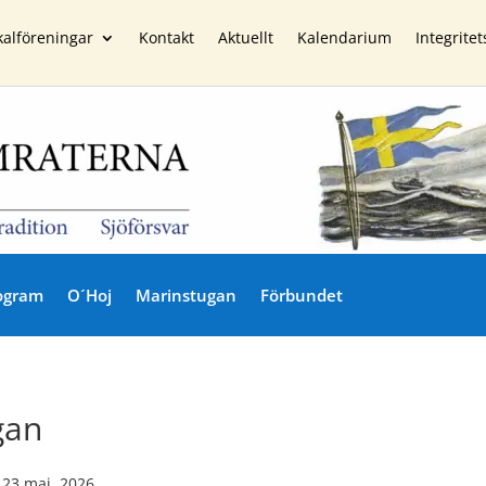
kalföreningar
Kontakt
Aktuellt
Kalendarium
Integritet
ogram
O´Hoj
Marinstugan
Förbundet
gan
|
23 maj, 2026