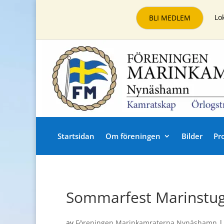
Lo
BLI MEDLEM
Startsidan
Om föreningen
Bilder
Pr
Sommarfest Marinstu
av
Föreningen Marinkamraterna Nynäshamn