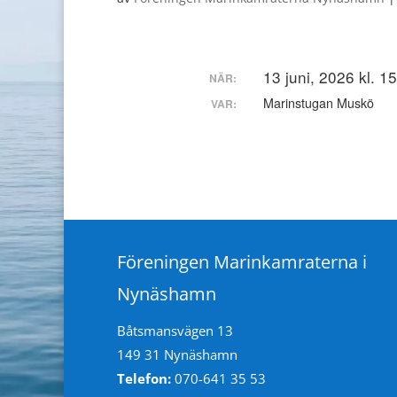
13 juni, 2026 kl. 1
NÄR:
Marinstugan Muskö
VAR:
Föreningen Marinkamraterna i
Nynäshamn
Båtsmansvägen 13
149 31 Nynäshamn
Telefon:
070-641 35 53