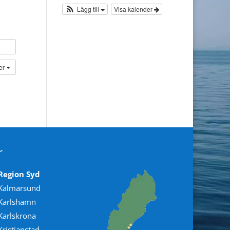
Lägg till
Visa kalender
der
r
Region Syd
Kalmarsund
Karlshamn
Karlskrona
Kristianstad