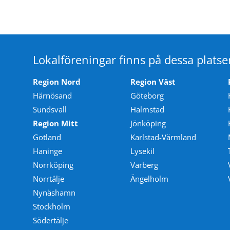
Lokalföreningar finns på dessa platse
Region Nord
Region Väst
Härnösand
Göteborg
Sundsvall
Halmstad
Region Mitt
Jönköping
Gotland
Karlstad-Värmland
Haninge
Lysekil
Norrköping
Varberg
Norrtälje
Ängelholm
Nynäshamn
Stockholm
Södertälje