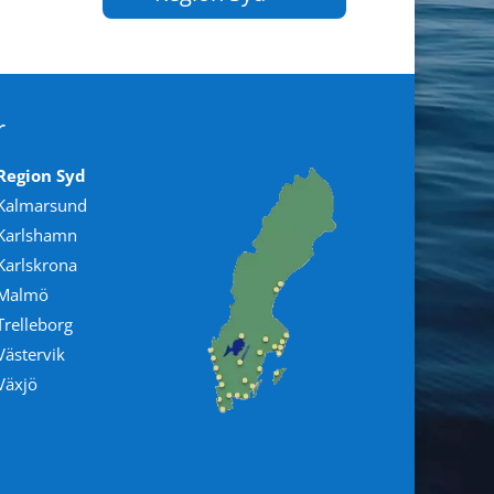
r
Region Syd
Kalmarsund
Karlshamn
Karlskrona
Malmö
Trelleborg
Västervik
Växjö