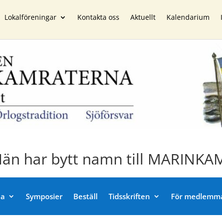
Lokalföreningar
Kontakta oss
Aktuellt
Kalendarium
Män har bytt namn till MARIN
na
Symposier
Beställ
Tidsskriften
För medlemm