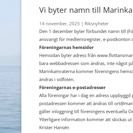
Vi byter namn till Marink
14 november, 2025
|
Riksnyheter
Den 1 december byter förbundet namn till (
ansvarigt för medlemsregister, e-postkonto
Föreningarnas hemsidor
Hemsidan byter adress från www.flottansman
bara webbadressen som ändras, inte något på
Marinkamraterna kommer föreningens hemsida
ändras i sidfoten.
Föreningarnas e-postadresser
Alla föreningar har i dag en adress uppbyggd
postadressen kommer att ändras till ort@ma
gäller inloggning till föreningens eventuella 
Ytterligare information kommer att skickas ut 
Krister Hansén