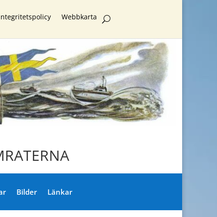
Integritetspolicy
Webbkarta
KAMRATERNA
ar
Bilder
Länkar