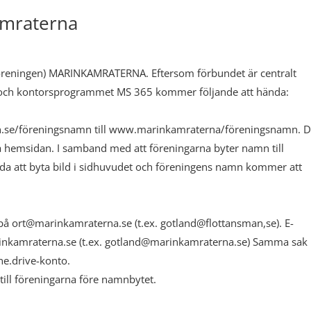
amraterna
Föreningen) MARINKAMRATERNA. Eftersom förbundet är centralt
n och kontorsprogrammet MS 365 kommer följande att hända:
.se/föreningsnamn till www.marinkamraterna/föreningsnamn. D
 hemsidan. I samband med att föreningarna byter namn till
 att byta bild i sidhuvudet och föreningens namn kommer att
 på ort@marinkamraterna.se (t.ex. gotland@flottansman,se). E-
rinkamraterna.se (t.ex. gotland@marinkamraterna.se) Samma sak
One.drive-konto.
till föreningarna före namnbytet.