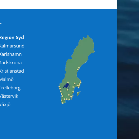
r
Region Syd
Kalmarsund
Karlshamn
Karlskrona
Kristianstad
Malmö
Trelleborg
Västervik
Växjö