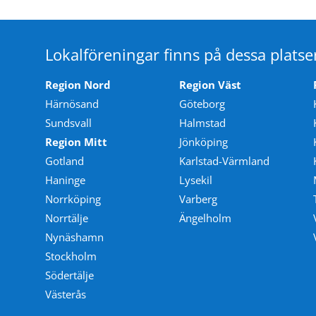
Lokalföreningar finns på dessa platse
Region Nord
Region Väst
Härnösand
Göteborg
Sundsvall
Halmstad
Region Mitt
Jönköping
Gotland
Karlstad-Värmland
Haninge
Lysekil
Norrköping
Varberg
Norrtälje
Ängelholm
Nynäshamn
Stockholm
Södertälje
Västerås