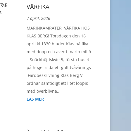
rtyg
VÅRFIKA
n.
7 april, 2026
MARINKAMRATER, VÅRFIKA HOS
KLAS BERG! Torsdagen den 16
april kl 1330 bjuder Klas på fika
med dopp och avec i marin miljö
– Snäckhöjdskvie 5, första huset
på höger sida ett gult tvåvånings
Färdbeskrivning Klas Berg Vi
ordnar samtidigt ett litet loppis
med överblivna...
LÄS MER