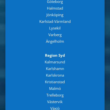
Göteborg
Halmstad
Jönköping
Karlstad-Värmland
Lysekil
Varberg
Ängelholm
Region Syd
Kalmarsund
Karlshamn
Karlskrona
Kristianstad
Malmö
Trelleborg
Västervik
Växjö