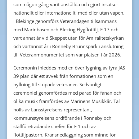
som någon gång varit anställda och gjort insatser
nationellt eller internationellt, med eller utan vapen.
I Blekinge genomförs Veterandagen tillsammans
med Marinbasen och Bleking Flygflottilj, F 17 och
vart annat år vid Skeppet utan för Amiralitetskyrkan
och vartannat år i Ronneby Brunnspark i anslutning
till Veteranmonumentet som var platsen i år 2026.
Ceremonin inleddes med en överflygning av fyra JAS
39 plan där ett avvek från formationen som en
hyllning till stupade veteraner. Sedvanligt
ceremoniel genomfördes med parad för fanan och
olika musik framfördes av Marinens Musikkår. Tal
hölls av Länsstyrelsens representant,
kommunstyrelsens ordförande i Ronneby och
ställföreträdande chefen för F 1 och av
flottiljpastorn. Kransnedläggning som minne för