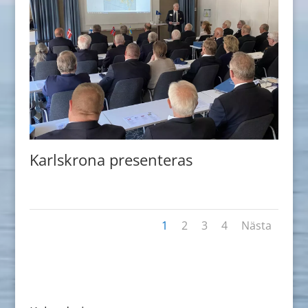
Karlskrona presenteras
1
2
3
4
Nästa