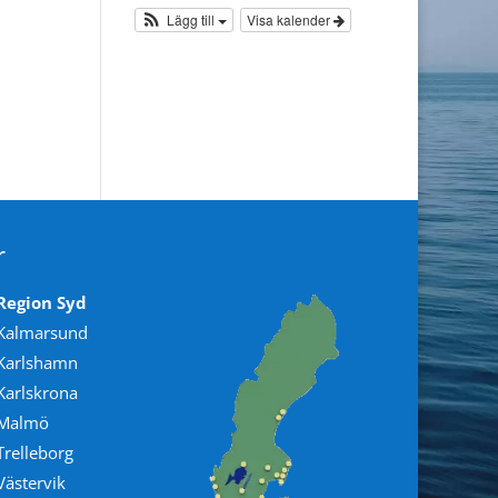
Lägg till
Visa kalender
r
Region Syd
Kalmarsund
Karlshamn
Karlskrona
Malmö
Trelleborg
Västervik