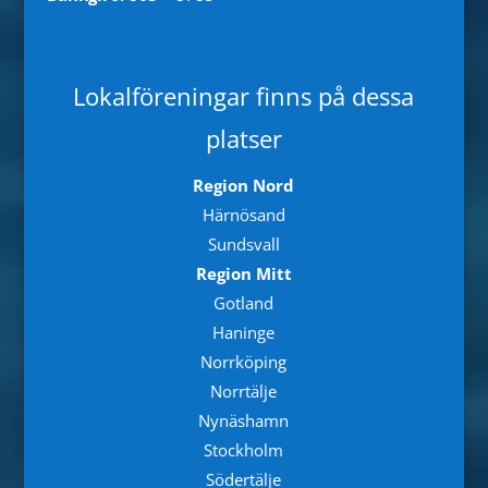
Lokalföreningar finns på dessa
platser
Region Nord
Härnösand
Sundsvall
Region Mitt
Gotland
Haninge
Norrköping
Norrtälje
Nynäshamn
Stockholm
Södertälje