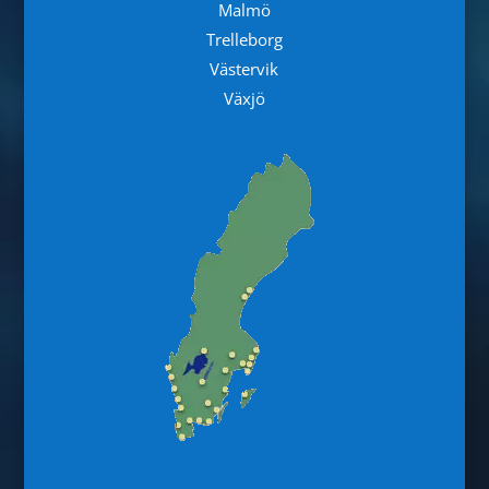
Malmö
Trelleborg
Västervik
Växjö