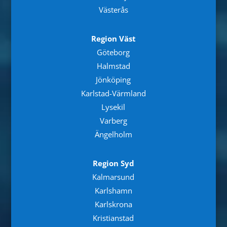
Västerås
Region Väst
Göteborg
Halmstad
Jönköping
Karlstad-Värmland
Lysekil
Varberg
Ängelholm
Region Syd
Kalmarsund
Karlshamn
Karlskrona
Kristianstad