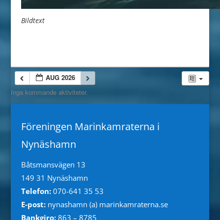
Bildtext
AUG 2026
Inga kommande aktiviteter.
AUG 2026
Föreningen Marinkamraterna i
Nynäshamn
Båtsmansvägen 13
149 31 Nynäshamn
Telefon:
070-641 35 53
E-post:
nynashamn (a) marinkamraterna.se
Bankgiro:
863 – 8785