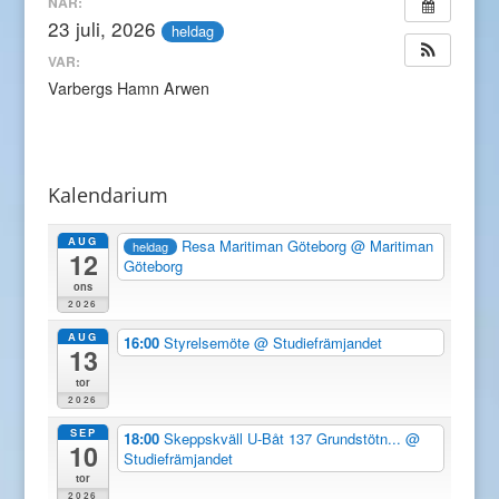
NÄR:
23 juli, 2026
heldag
VAR:
Varbergs Hamn Arwen
Kalendarium
AUG
Resa Maritiman Göteborg
@ Maritiman
heldag
12
Göteborg
ons
2026
AUG
16:00
Styrelsemöte
@ Studiefrämjandet
13
tor
2026
SEP
18:00
Skeppskväll U-Båt 137 Grundstötn...
@
10
Studiefrämjandet
tor
2026