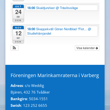
OKT
16:00
Skaldjursfest
@ Träslövsläge
24
lör
2026
NOV
18:00
Skeppskväll Göran Nordblad ”Flot...
@
12
Studiefrämjandet
tor
2026
Visa kalender
Föreningen Marinkamraterna i Varberg
Adress
: c/o Weddig
Bjären, 432 76 Tvååker
Bankgiro
: 5034-1551
Swish
: 123 252 6655