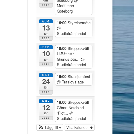
Göteborg
@
ons
Maritiman
2026
Göteborg
AUG
16:00
Styrelsemöte
13
@
Studiefrämjandet
tor
2026
SEP
18:00
Skeppskväll
10
U-Båt 137
Grundstötn...
@
tor
Studiefrämjandet
2026
OKT
16:00
Skaldjursfest
24
@ Träslövsläge
lör
2026
NOV
18:00
Skeppskväll
12
Göran Nordblad
”Flot...
@
tor
Studiefrämjandet
2026
Lägg till
Visa kalender