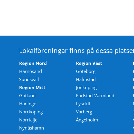
Lokalföreningar finns på dessa platse
Region Nord
Region Väst
Härnösand
Göteborg
Sundsvall
Halmstad
Region Mitt
Jönköping
Gotland
Karlstad-Värmland
Haninge
Lysekil
Norrköping
Varberg
Norrtälje
Ängelholm
Nynäshamn