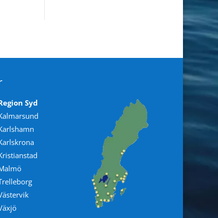
r
Region Syd
Kalmarsund
Karlshamn
Karlskrona
Kristianstad
Malmö
Trelleborg
Västervik
Växjö