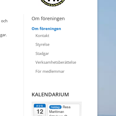
Om föreningen
e och
Om föreningen
gar.
Kontakt
Styrelse
Stadgar
Verksamhetsberättelse
För medlemmar
KALENDARIUM
AUG
Resa
heldag
12
Maritiman