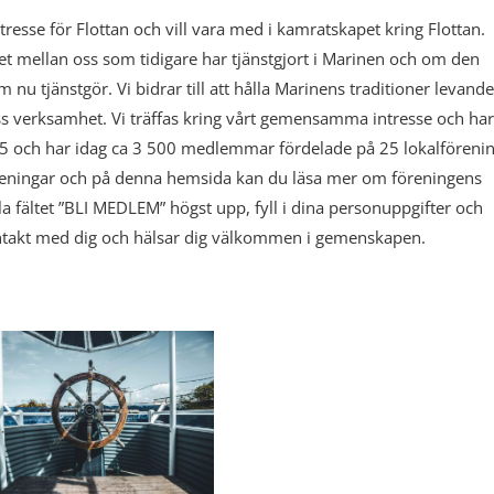
tresse för Flottan och vill vara med i kamratskapet kring Flottan.
 mellan oss som tidigare har tjänstgjort i Marinen och om den
 tjänstgör. Vi bidrar till att hålla Marinens traditioner levand
ss verksamhet. Vi träffas kring vårt gemensamma intresse och har
35 och har idag ca 3 500 medlemmar fördelade på 25 lokalförenin
öreningar och på denna hemsida kan du läsa mer om föreningens
ula fältet ”BLI MEDLEM” högst upp, fyll i dina personuppgifter och
ontakt med dig och hälsar dig välkommen i gemenskapen.