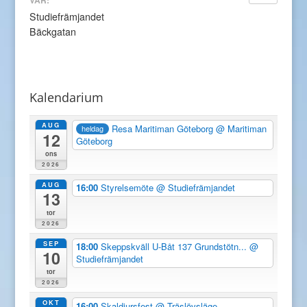
Studiefrämjandet
Bäckgatan
Kalendarium
AUG
Resa Maritiman Göteborg
@ Maritiman
heldag
12
Göteborg
ons
2026
AUG
16:00
Styrelsemöte
@ Studiefrämjandet
13
tor
2026
SEP
18:00
Skeppskväll U-Båt 137 Grundstötn...
@
10
Studiefrämjandet
tor
2026
OKT
16:00
Skaldjursfest
@ Träslövsläge