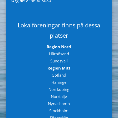
Org.nr
: 849600-8080
Lokalföreningar finns på dessa
platser
Region Nord
Härnösand
Sundsvall
Region Mitt
Gotland
Haninge
Norrköping
Norrtälje
Nynäshamn
Stockholm
Södertälje