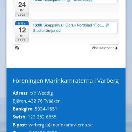
24
lör
2026
NOV
18:00
Skeppskväll Göran Nordblad ”Flot...
@
12
Studiefrämjandet
tor
2026
Visa kalender
Föreningen Marinkamraterna i Varberg
Adress
: c/o Weddig
Bjären, 432 76 Tvååker
Bankgiro
: 5034-1551
Swish
: 123 252 6655
E-post:
varberg (a) marinkamraterna.se