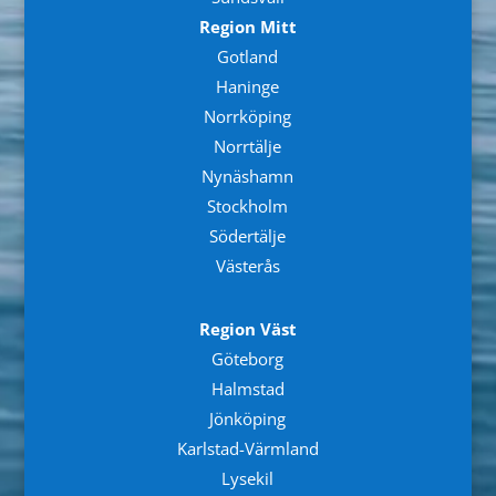
Region Mitt
Gotland
Haninge
Norrköping
Norrtälje
Nynäshamn
Stockholm
Södertälje
Västerås
Region Väst
Göteborg
Halmstad
Jönköping
Karlstad-Värmland
Lysekil