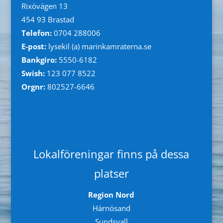
Rixövägen 13
454 93 Brastad
Telefon:
0704 288006
E-post:
lysekil (a) marinkamraterna.se
Bankgiro:
5550-61
82
Swish:
123 077 8522
Orgnr:
802527-6646
Lokalföreningar finns på dessa
platser
Region Nord
Härnösand
Sundsvall