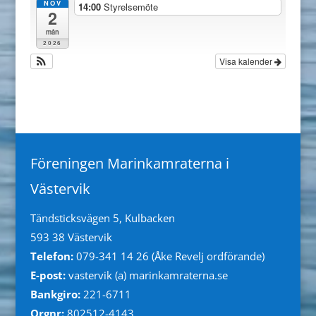
NOV
14:00
Styrelsemöte
2
mån
2026
Visa kalender
Föreningen Marinkamraterna i
Västervik
Tändsticksvägen 5, Kulbacken
593 38 Västervik
Telefon:
079-341 14 26 (Åke Revelj ordförande)
E-post:
vastervik (a) marinkamraterna.se
Bankgiro:
221-6711
Orgnr:
802512-4143