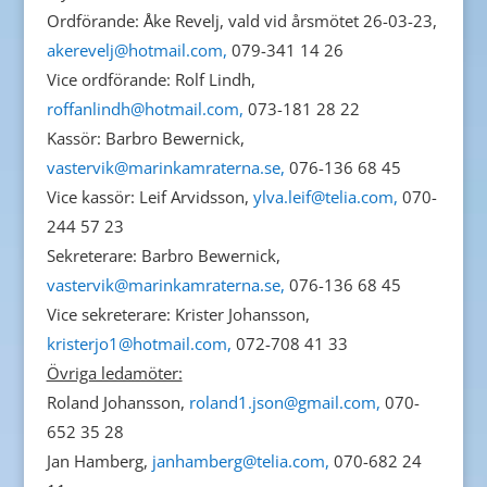
Ordförande: Åke Revelj, vald vid årsmötet 26-03-23,
akerevelj@hotmail.com,
079-341 14 26
Vice ordförande: Rolf Lindh,
roffanlindh@hotmail.com,
073-181 28 22
Kassör: Barbro Bewernick,
vastervik@marinkamraterna.se,
076-136 68 45
Vice kassör: Leif Arvidsson,
ylva.leif@telia.com,
070-
244 57 23
Sekreterare: Barbro Bewernick,
vastervik@marinkamraterna.se,
076-136 68 45
Vice sekreterare: Krister Johansson,
kristerjo1@hotmail.com,
072-708 41 33
Övriga ledamöter:
Roland Johansson,
roland1.json@gmail.com,
070-
652 35 28
Jan Hamberg,
janhamberg@telia.com,
070-682 24