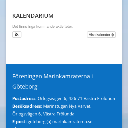
KALENDARIUM
Det finns inga kommande aktiviteter.
Visa kalender
Föreningen Marinkamraterna i
Göteborg
Postadress
: Örlogsvägen 6, 426 71 Västra Frölunda
Besöksadress
: Marinstugan Nya Varvet,
Örlogsvägen 6, Västra Frölunda
E-post:
goteborg (a) marinkamraterna.se