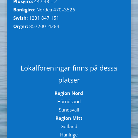
Plusgiro:
447 48 – 2
Bankgiro
: Nordea 470–3526
Swish:
1231 847 151
Orgnr:
857200–4284
Lokalföreningar finns på dessa
platser
Region Nord
Härnösand
Sundsvall
Region Mitt
Gotland
Haninge