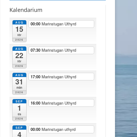
Kalendarium
AUG
00:00
Marinstugan Uthyrd
15
lör
2026
AUG
07:30
Marinstugan Uthyrd
22
lör
2026
AUG
17:00
Marinstugan Uthyrd
31
mån
2026
SEP
16:00
Marinstugan Uthyrd
1
tis
2026
SEP
00:00
Marinstugan uthyrd
4