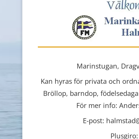
Marinstugan, Drag
Kan hyras för privata och ordna
Bröllop, barndop, födelsed
För mer info: Ande
E-post:
halmstad
Plusgiro: