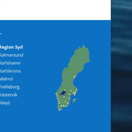
r
Region Syd
Kalmarsund
Karlshamn
Karlskrona
Malmö
Trelleborg
Västervik
Växjö