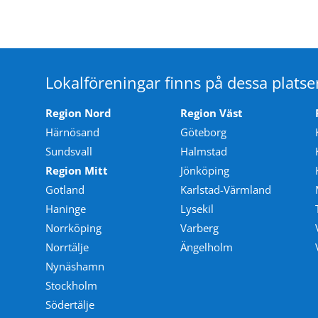
Lokalföreningar finns på dessa platse
Region Nord
Region Väst
Härnösand
Göteborg
Sundsvall
Halmstad
Region Mitt
Jönköping
Gotland
Karlstad-Värmland
Haninge
Lysekil
Norrköping
Varberg
Norrtälje
Ängelholm
Nynäshamn
Stockholm
Södertälje