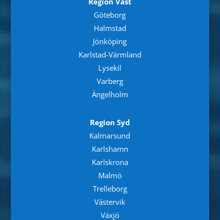
Region Väst
Göteborg
Halmstad
Jönköping
Karlstad-Värmland
Lysekil
Varberg
Ängelholm
Region Syd
Kalmarsund
Karlshamn
Karlskrona
Malmö
Trelleborg
Västervik
Växjö