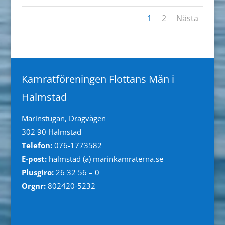
1
2
Nästa
Kamratföreningen Flottans Män i
Halmstad
Marinstugan, Dragvägen
302 90 Halmstad
Telefon:
076-1773582
E-post:
halmstad (a) marinkamraterna.se
Plusgiro:
26 32 56 – 0
Orgnr:
802420-5232