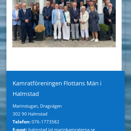
Kamratföreningen Flottans Män i
Halmstad
Marinstugan, Dragvägen
302 90 Halmstad
Telefon:
076-1773582
E-post:
halmstad (a) marinkamraterna.se