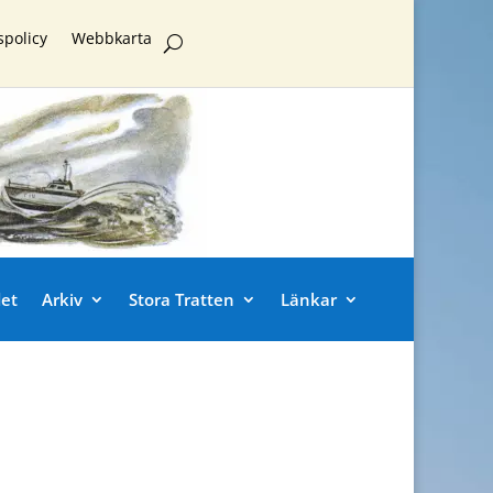
spolicy
Webbkarta
et
Arkiv
Stora Tratten
Länkar