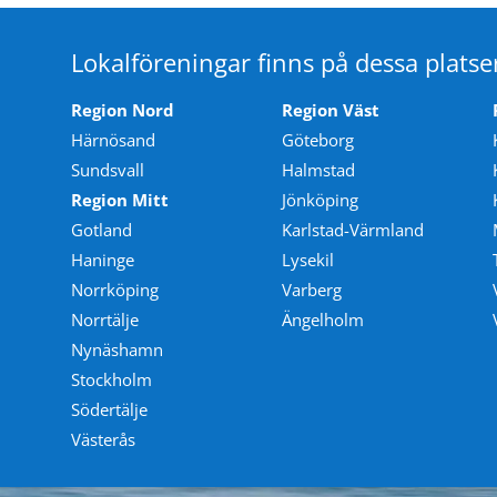
Lokalföreningar finns på dessa platse
Region Nord
Region Väst
Härnösand
Göteborg
Sundsvall
Halmstad
Region Mitt
Jönköping
Gotland
Karlstad-Värmland
Haninge
Lysekil
Norrköping
Varberg
Norrtälje
Ängelholm
Nynäshamn
Stockholm
Södertälje
Västerås