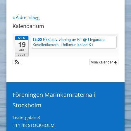
« Äldre inlägg
Kalendarium
AUG
13:00
Exklusiv visning av K1
@ Livgardets
19
Kavallerikasern, i folkmun kallad K1
ons
2026
Visa kalender
Föreningen Marinkamraterna i
Stockholm
Teatergatan 3
111 48 STOCKHOLM