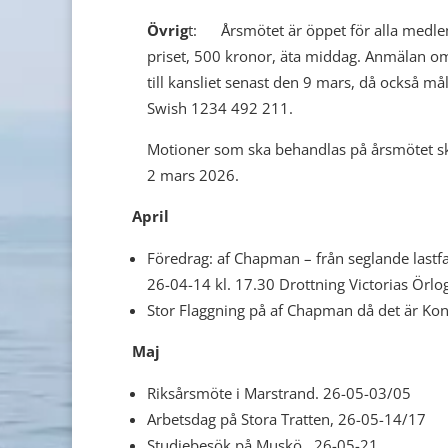
Övrig
t: Årsmötet är öppet för alla medlem
priset, 500 kronor, äta middag. Anmälan om
till kansliet senast den 9 mars, då också mål
Swish 1234 492 211.
Motioner som ska behandlas på årsmötet ska
2 mars 2026.
April
Föredrag: af Chapman – från seglande lastfa
26-04-14 kl. 17.30 Drottning Victorias Örl
Stor Flaggning på af Chapman då det är Ko
Maj
Riksårsmöte i Marstrand. 26-05-03/05
Arbetsdag på Stora Tratten, 26-05-14/17
Studiebesök på Muskö., 26-05-21