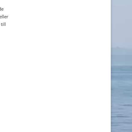
de
ller
till