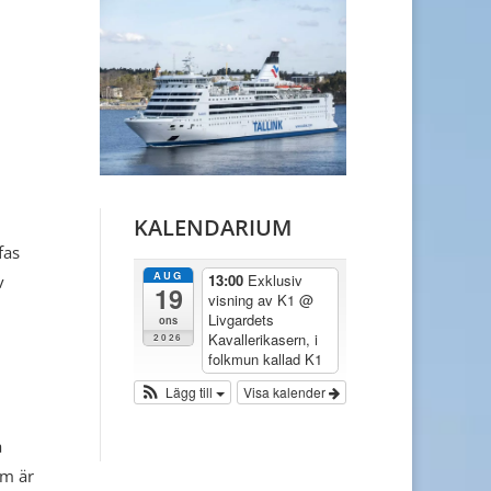
KALENDARIUM
fas
AUG
13:00
Exklusiv
v
19
visning av K1
@
Livgardets
ons
Kavallerikasern, i
2026
folkmun kallad K1
Lägg till
Visa kalender
å
om är