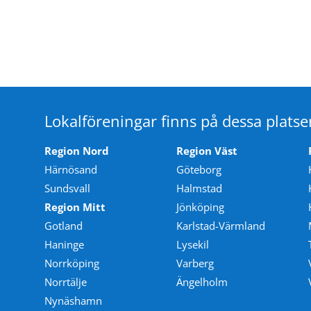
Lokalföreningar finns på dessa platse
Region Nord
Region Väst
Härnösand
Göteborg
Sundsvall
Halmstad
Region Mitt
Jönköping
Gotland
Karlstad-Värmland
Haninge
Lysekil
Norrköping
Varberg
Norrtälje
Ängelholm
Nynäshamn