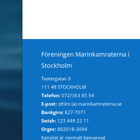
Föreningen Marinkamraterna i
Stockholm
Teatergatan 3
111 48 STOCKHOLM
Telefon:
072/363 85 54
E-post:
sthlm (a) marinkamraterna.se
Bankgiro:
827-7071
Swish:
123 449 22 11
Orgnr:
802018-3094
Kansliet är normalt bemannat