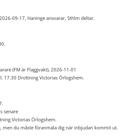
2026-09-17, Haninge ansvarar, Sthlm deltar.
00.
arare (FM är Flaggvakt), 2026-11-01
l. 17.30 Drottning Victorias Örlogshem.
7.
s senare
tning Victorias Örlogshem.
ffe, men du måste föranmäla dig när inbjudan kommit ut.