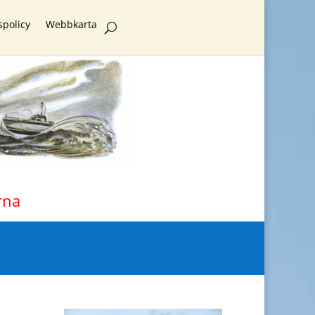
spolicy
Webbkarta
rna