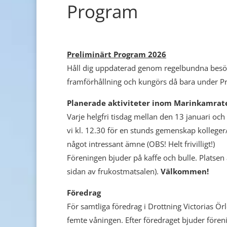
Program
Preliminärt Program 2026
Håll dig uppdaterad genom regelbundna besök 
framförhållning och kungörs då bara under P
Planerade aktiviteter inom Marinkamrat
Varje helgfri tisdag mellan den 13 januari oc
vi kl. 12.30 för en stunds gemenskap kollege
något intressant ämne (OBS! Helt frivilligt!)
Föreningen bjuder på kaffe och bulle. Platsen 
sidan av frukostmatsalen).
Välkommen!
Föredrag
För samtliga föredrag i Drottning Victorias Ö
femte våningen. Efter föredraget bjuder föreni