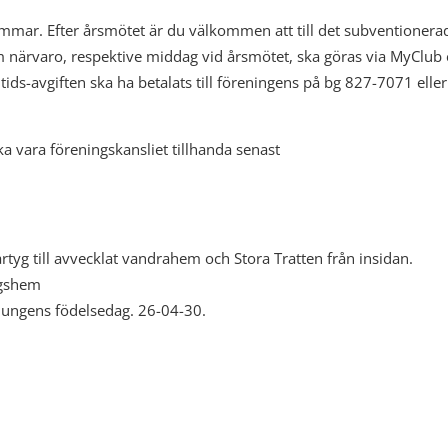
mar. Efter årsmötet är du välkommen att till det subventionera
 närvaro, respektive middag vid årsmötet, ska göras via MyClub e
tids-avgiften ska ha betalats till föreningens på bg 827-7071 eller 
 vara föreningskansliet tillhanda senast
rtyg till avvecklat vandrahem och Stora Tratten från insidan.
ogshem
nungens födelsedag. 26-04-30.