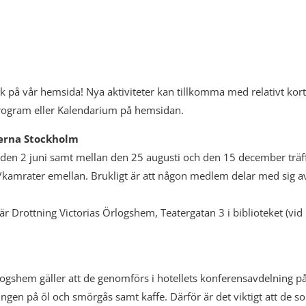
på vår hemsida! Nya aktiviteter kan tillkomma med relativt kort
rogram eller Kalendarium på hemsidan.
erna Stockholm
h den 2 juni samt mellan den 25 augusti och den 15 december träf
r/kamrater emellan. Brukligt är att någon medlem delar med sig a
är Drottning Victorias Örlogshem, Teatergatan 3 i biblioteket (vid
rlogshem gäller att de genomförs i hotellets konferensavdelning p
ngen på öl och smörgås samt kaffe. Därför är det viktigt att de s