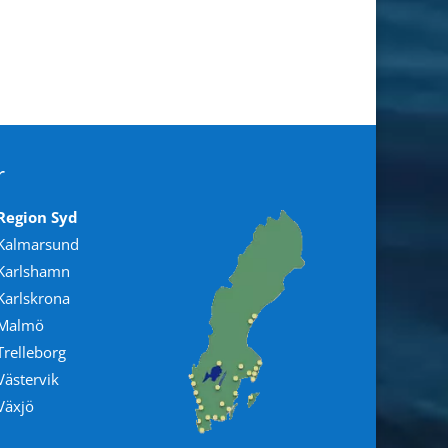
r
Region Syd
Kalmarsund
Karlshamn
Karlskrona
Malmö
Trelleborg
Västervik
Växjö