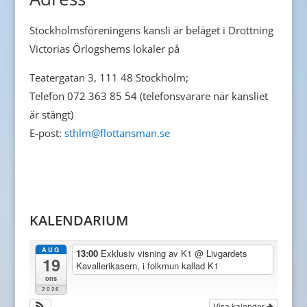
Stockholmsföreningens kansli är beläget i Drottning
Victorias Örlogshems lokaler på
Teatergatan 3, 111 48 Stockholm;
Telefon 072 363 85 54 (telefonsvarare när kansliet
är stängt)
E-post:
sthlm@flottansman.se
KALENDARIUM
AUG
13:00
Exklusiv visning av K1
@ Livgardets
19
Kavallerikasern, i folkmun kallad K1
ons
2026
Visa kalender