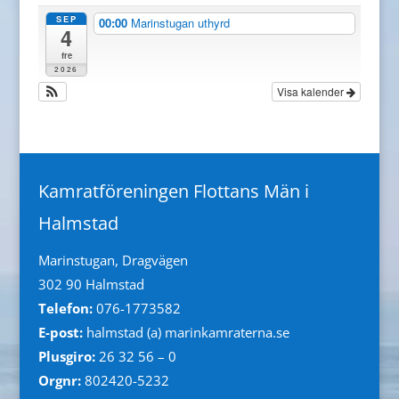
SEP
00:00
Marinstugan uthyrd
4
fre
2026
Visa kalender
Kamratföreningen Flottans Män i
Halmstad
Marinstugan, Dragvägen
302 90 Halmstad
Telefon:
076-1773582
E-post:
halmstad (a) marinkamraterna.se
Plusgiro:
26 32 56 – 0
Orgnr:
802420-5232