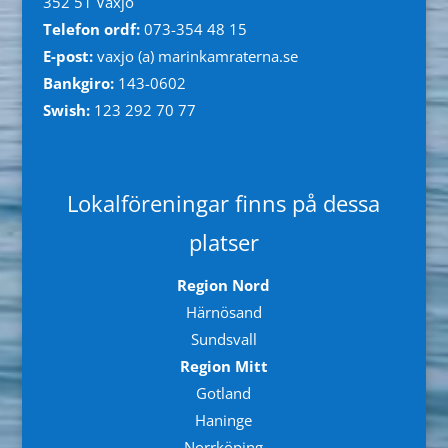
352 51 Växjö
Telefon ordf:
073-354 48 15
E-post:
vaxjo (a) marinkamraterna.se
Bankgiro:
143-0602
Swish:
123 292 70 77
Lokalföreningar finns på dessa
platser
Region Nord
Härnösand
Sundsvall
Region Mitt
Gotland
Haninge
Norrköping