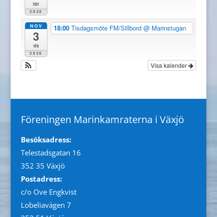
lör
2026
NOV
18:00
Tisdagsmöte FM/Sillbord
@ Marinstugan
3
tis
2026
Visa kalender
Föreningen Marinkamraterna i Växjö
Besöksadress:
Telestadsgatan 16
352 35 Växjö
Postadress:
c/o Ove Engkvist
Lobeliavägen 7