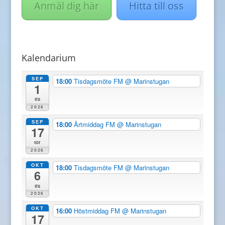
Anmäl dig här
Hitta till oss
Kalendarium
SEP
18:00
Tisdagsmöte FM
@ Marinstugan
1
tis
2026
SEP
18:00
Ärtmiddag FM
@ Marinstugan
17
tor
2026
OKT
18:00
Tisdagsmöte FM
@ Marinstugan
6
tis
2026
OKT
16:00
Höstmiddag FM
@ Marinstugan
17