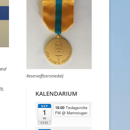
band
Reservofficersmedalj
lt,
KALENDARIUM
SEP
18:00
Tisdagsmöte
1
FM
@ Marinstugan
tis
2026