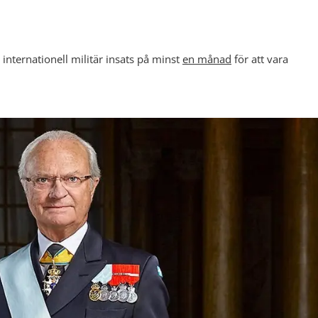
internationell militär insats på minst
en månad
för att vara