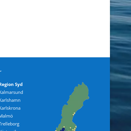
r
Region Syd
Kalmarsund
Karlshamn
Karlskrona
Malmö
Trelleborg