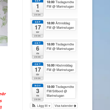
SEP
18:00
Tisdagsmöte
1
FM
@ Marinstugan
tis
2026
SEP
18:00
Ärtmiddag
17
FM
@ Marinstugan
tor
2026
OKT
18:00
Tisdagsmöte
6
FM
@ Marinstugan
tis
2026
OKT
16:00
Höstmiddag
17
FM
@ Marinstugan
lör
2026
NOV
18:00
Tisdagsmöte
3
FM/Sillbord
@
 när
Marinstugan
tis
2026
ss
Lägg till
Visa kalender
l