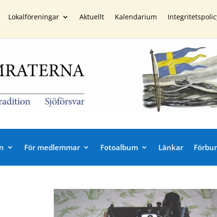
Lokalföreningar
Aktuellt
Kalendarium
Integritetspolic
n
För medlemmar
Fotoalbum
Länkar
Förbu