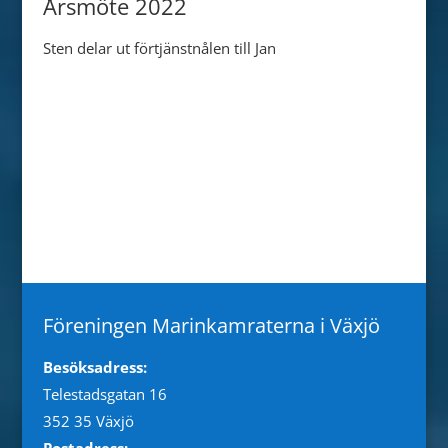
Årsmöte 2022
Sten delar ut förtjänstnålen till Jan
Föreningen Marinkamraterna i Växjö
Besöksadress:
Telestadsgatan 16
352 35 Växjö
Postadress: