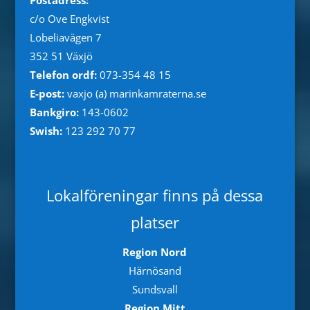
c/o Ove Engkvist
Lobeliavägen 7
352 51 Växjö
Telefon ordf:
073-354 48 15
E-post:
vaxjo (a) marinkamraterna.se
Bankgiro:
143-0602
Swish:
123 292 70 77
Lokalföreningar finns på dessa
platser
Region Nord
Härnösand
Sundsvall
Region Mitt