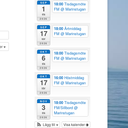
SEP
18:00
Tisdagsmöte
1
FM
@ Marinstugan
tis
2026
SEP
18:00
Ärtmiddag
17
FM
@ Marinstugan
tor
2026
der
OKT
18:00
Tisdagsmöte
6
FM
@ Marinstugan
tis
2026
OKT
16:00
Höstmiddag
17
FM
@ Marinstugan
lör
2026
NOV
18:00
Tisdagsmöte
3
FM/Sillbord
@
Marinstugan
tis
2026
Lägg till
Visa kalender