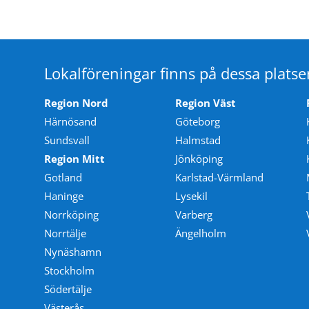
Lokalföreningar finns på dessa platse
Region Nord
Region Väst
Härnösand
Göteborg
Sundsvall
Halmstad
Region Mitt
Jönköping
Gotland
Karlstad-Värmland
Haninge
Lysekil
Norrköping
Varberg
Norrtälje
Ängelholm
Nynäshamn
Stockholm
Södertälje
Västerås