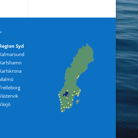
r
Region Syd
Kalmarsund
Karlshamn
Karlskrona
Malmö
Trelleborg
Västervik
Växjö